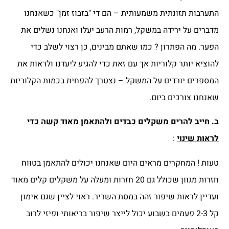
התערבות תזונתית משמעותית – הם די "בזבוז זמן" כשאנחנו
מדברים על ירידה במשקל, רמות הרעב יעלו ואנחנו נשלים את
הפער. מה הפתרון ? כמו שאתם מבינים, כן רצוי לשלב כדי
להוציא יותר קלוריות אך עם זאת כדי להגיע ליעדנו ולראות את
המספרים יורדים על המשקל – נצטרך להפחית בכמות הקלוריות
שאנחנו צורכים ביום.
ב. חייב להרים משקלים כבדים ולהתאמן מאוד קשה כדי
לראות שינוי
:
טעות ! המחקרים מראים היום שאנחנו יכולים להתאמן בטווח
חזרות מגוון שכולל גם 20 חזרות ומעלה על משקלים קלים מאוד
ועדיין לראות שיפור זהה במסת השריר. ראוי לציין שגם אימון
קל 2-3 פעמים בשבוע יכול לייצר שיפור בריאותי ופיזי לרוב