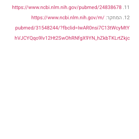
https://
www.ncbi.nlm.nih.gov/
pubmed/24838678
11.
12. המחקר:
www.ncbi.nlm.nih.gov/m/
https://
pubmed/31548244/
?fbclid=IwAR0nsi7C13tWcyMtY
hVJCYQqo9lv12Ht2SwOhRNfgX9
YN_hZkbTKLrtZkjc