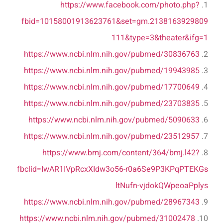
https://www.facebook.com/
photo.php?
1.
fbid=101580019136
23761&set=gm.2138163929809
111&type=3&theater&ifg=1
https://
www.ncbi.nlm.nih.gov/
pubmed/30836763
2.
https://
www.ncbi.nlm.nih.gov/
pubmed/19943985
3.
https://
www.ncbi.nlm.nih.gov/
pubmed/17700649
4.
https://
www.ncbi.nlm.nih.gov/
pubmed/23703835
5.
https://
www.ncbi.nlm.nih.gov/
pubmed/5090633
6.
https://
www.ncbi.nlm.nih.gov/
pubmed/23512957
7.
https://www.bmj.com/
content/364/
bmj.l42?
8.
fbclid=IwAR1IVpRcxX
Idw3o56-r0a6Se9P3KPqPTEKGs
ltNufn-vjdokQWpeoaPplys
https://
www.ncbi.nlm.nih.gov/
pubmed/28967343
9.
https://
www.ncbi.nlm.nih.gov/
pubmed/31002478
10.