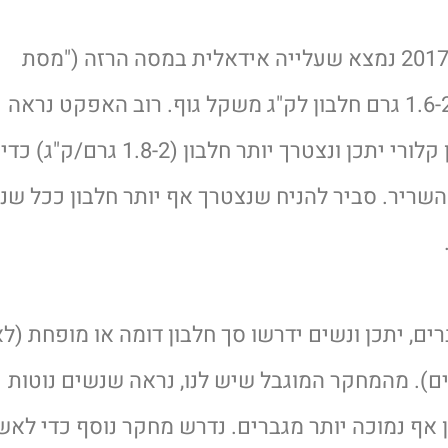
במטא אנליזה שפורסמה בשנת 2017 נמצא שעלייה אידאלית במסה הרזה ("מסת
שריר") תתקיים כאשר נצרוך 1.6-2.2 גרם חלבון לק"ג משקל גוף. רוב האפקט נראה
ב-1.6 גרם חלבון/ק"ג. בזמן גרעון קלורי יתכן ונצטרך יותר חלבון (1.8-2 גרם/ק"ג) כדי
ריר. סביר להניח שנצטרך אף יותר חלבון ככל שנג
ם, יתכן ונשים ידרשו סך חלבון דומה או מופחת (ל
ים). מהמחקר המוגבל שיש לנו, נראה שנשים נוטות
 אף נמוכה יותר מגברים. נדרש מחקר נוסף כדי לא