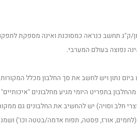
ות מ-0.8 גרם חלבון/ק"ג תחשב כנראה כמסוכנת ואינה מספקת לתפקו
ינה נפוצה בעולם המערבי.
 ביום נתון ויש לחשב את סך החלבון מכלל המקורות
תפריט היומי. בהנחה שכ-70% מהחלבון בתפריט היומי מגיע מחלבונים "איכותיים"
מוצרי חלב וסויה) יש להחשיב את החלבונים גם ממקור
(לחמים, אורז, פסטה, תפוח אדמה/בטטה וכו') ושמני