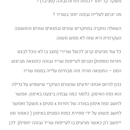
משקל קל יותר לכמות חזרות גבוהה (12-30) ?
מה יגרום לעלייה גבוהה יותר בשריר ?
השאלה נחקרה במחקרים שונים ובתנאים שונים והתשובה
העקרונית היא שזה לא ממש משנה.
כל עוד מגיעים קרוב לכשל שרירי (מצב בו לא נוכל לבצע
חזרות נוספות) ונגרום לעייפות שריר גבוהה כתוצאה מביצוע
הסט – התוצאה תהיה זהה מבחינת עלייה במסת שריר.
נכון להיום אנחנו יודעים שהגורם העיקרי שישפיע על גדילה
הוא נפח האימון, כלומר כמה עבודה ביצענו באימון. אפשר
לחשב נפח אימון בצורה של חזרות x סטים x משקל ואפשר
לחשב פשוט על ידי ספירת כמות הסטים באימון ( כאמור סט
ייחשב רק כאשר מגיעים בו לעייפות שריר גבוהה יחסית). לכן