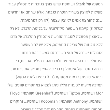
הטענה של Stark ושותפיו שיש צורך בנוכחות אינסולין עבור
פעילות לאוצין בשריר הוכחה כנכונה, אלא שהיום אנו יודעים
שגם לחומצת אמינו לאוצין עצמה (לא רק לפחמימה/
לגלוקוז) קיימת השפעה פיזיולוגית על בלוטת הלבלב. לא רק
שלאוצין מסוגלת להגביר הפרשת אינסולין מהלבלב אל הדם
ללא נוכחות של צריכת פחמימה, אלא יש לה השפעה
אנבולית ישירה על תאי השריר גם כאשר רמת הורמון
אינסולין בדם היא בסיסית ולא גבוהה. במילים אחרות, די
ברמה נמוכה של אינסולין בכדי שלאוצין תבצע את עבודתה,
ובתנאי שתיתן בכמות מספקת (כ- 3 גרמים למנת הגשה).
תמיכה מדעית לטענות הללו ניתן למצוא במחקרים שונים של:
Mor ושותפיו, Tipton ושותפיו, Greenhaff ושותפיו, Floyd
ושותפיו, Anthony ושותפיו, Koopman ושותפיו… וחוקרים
נוספים העוסקים בתחום חקר סינתזת החלבון בשריר.