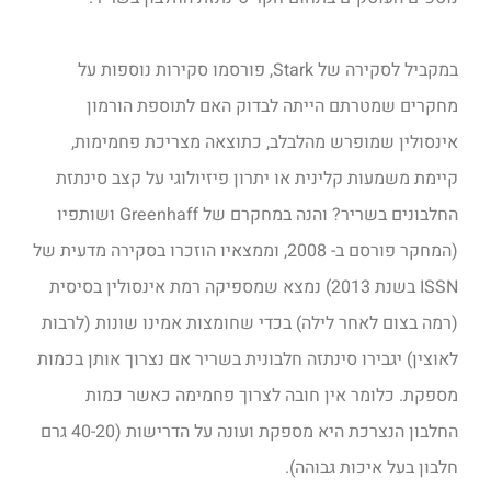
במקביל לסקירה של Stark, פורסמו סקירות נוספות על
מחקרים שמטרתם הייתה לבדוק האם לתוספת הורמון
אינסולין שמופרש מהלבלב, כתוצאה מצריכת פחמימות,
קיימת משמעות קלינית או יתרון פיזיולוגי על קצב סינתזת
החלבונים בשריר? והנה במחקרם של Greenhaff ושותפיו
(המחקר פורסם ב- 2008, וממצאיו הוזכרו בסקירה מדעית של
ISSN בשנת 2013) נמצא שמספיקה רמת אינסולין בסיסית
(רמה בצום לאחר לילה) בכדי שחומצות אמינו שונות (לרבות
לאוצין) יגבירו סינתזה חלבונית בשריר אם נצרוך אותן בכמות
מספקת. כלומר אין חובה לצרוך פחמימה כאשר כמות
החלבון הנצרכת היא מספקת ועונה על הדרישות (40-20 גרם
חלבון בעל איכות גבוהה).