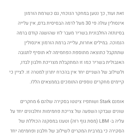
זאת ועוד, כך נטען במחקר הנוכחי, גם כשרמת הורמון
אינסולין עולה פי 30 מעל לרמה הבסיסית בדם, אין עלייה
בסינתזה החלבונית בשריר מעבר לזו שהושגה קודם ברמה
הנמוכה. במילים אחרות, עלייה ברמת הורמון אינסולין
שתתקבל כתוצאה מתוספת הפחמימה לא תוסיף לתגובה
האנבולית בשריר כמו זו המתקבלת מצריכת חלבון לבדו,
ולשילוב של השניים יחד אין בהכרח יתרון למטרה זו. לציין כי
קיימים מחקרים נוספים התומכים בממצאים הללו.
אומנם Stark ושותפיו ציטטו בסקירה שלהם 6 מחקרים
שונים שבדקו השפעה של צריכת פחמימות וחלבונים יחד על
עליה ב- LBM (מסת גוף רזה) וטענו במסקנה הכוללת של
הסקירה כי במרבית המקרים לשילוב של חלבון ופחמימה יחד