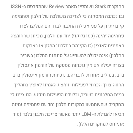
החוקרים Stark ושותפיו מאמר Review שהתפרסם ב- ISSN
ובו נכתבה המסקנה כי לצריכה משולבת של חלבון ופחמימה
קיים יתרון על פני אכילת החלבון לבדו. הם המליצו לצרוך
פחמימה זמינה (כמו גלוקוז) יחד עם חלבון, מכיוון שהחומצה
האמינית לאוצין (זו הקיימת בחלבוני המזון או באבקות
החלבון) אינה יכולה להשפיע על סינתזת החלבון בשריר
בצורה יעילה אם אין נוכחות מספקת של הורמון אינסולין
בדם. במילים אחרות, לדבריהם, נוכחות הורמון אינסולין בדם
מהווה צורך הכרחי לפעילות חומצת האמינו לאוצין בתהליך
בניית החלבונים בשריר, ובלעדיו הפעילות תיפגע. הם ציינו כי
מחקרים שהשתמשו במקורות חלבון יחד עם פחמימה זמינה
הביאו להגדלת ה- LBM יותר מאשר צריכת חלבון בלבד (מיד
אתייחס למחקרים הללו).